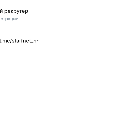
й рекрутер
истрации
/t.me/staffnet_hr