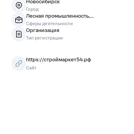
Новосибирск
Город
Лесная промышленность,
деревообработка, Товары народного
Сферы деятельности
потребления (непищевые)
Организация
Тип регистрации
https://строймаркет54.рф
Сайт