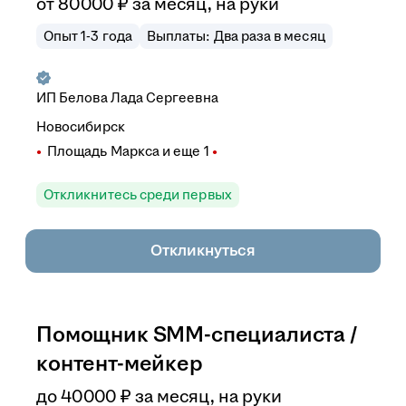
от
80 000
₽
за месяц,
на руки
Опыт 1-3 года
Выплаты: Два раза в месяц
ИП
Белова Лада Сергеевна
Новосибирск
Площадь Маркса
и еще
1
Откликнитесь среди первых
Откликнуться
Помощник SMM-специалиста /
контент-мейкер
до
40 000
₽
за месяц,
на руки