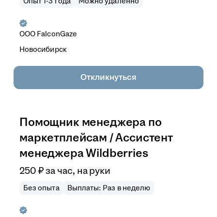
Опыт 1-3 года
Можно удалённо
ООО
FalconGaze
Новосибирск
Откликнуться
Помощник менеджера по
маркетплейсам / Ассистент
менеджера Wildberries
250
₽
за час,
на руки
Без опыта
Выплаты: Раз в неделю