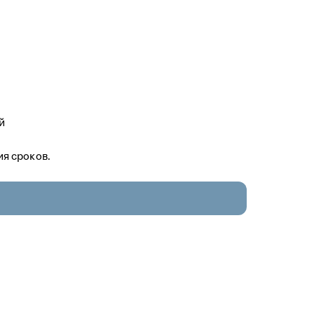
й
я сроков.