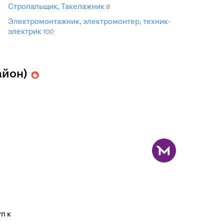
Стропальщик, Такелажник
8
Электромонтажник, электромонтер, техник-
электрик
100
айон)
п к