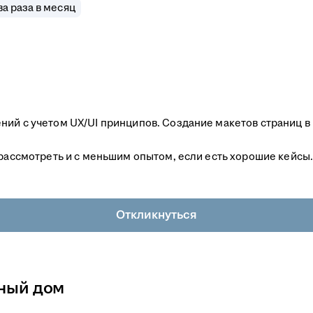
а раза в месяц
ний с учетом UX/UI принципов. Создание макетов страниц в
 рассмотреть и с меньшим опытом, если есть хорошие кейсы
Откликнуться
тный дом