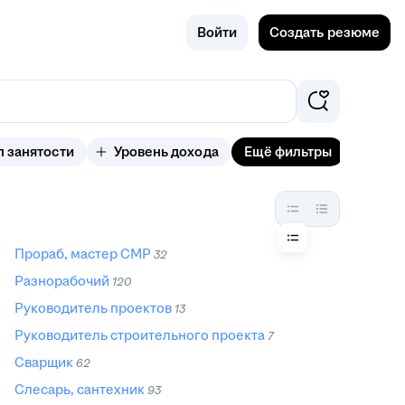
Поиск
Новосиби
Войти
Создать резюме
рск
п занятости
Уровень дохода
Ещё фильтры
Прораб, мастер СМР
32
Разнорабочий
120
Руководитель проектов
13
Руководитель строительного проекта
7
Сварщик
62
Слесарь, сантехник
93