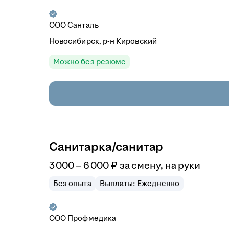
ООО
Санталь
Новосибирск, р-н Кировский
Можно без резюме
Санитарка/санитар
3 000
–
6 000
₽
за смену,
на руки
Без опыта
Выплаты: Ежедневно
ООО
Профмедика