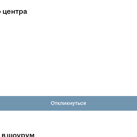
 центра
Откликнуться
 в шоурум