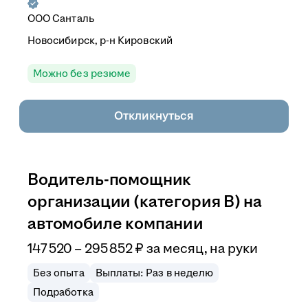
ООО
Санталь
Новосибирск, р-н Кировский
Можно без резюме
Откликнуться
Водитель-помощник
организации (категория В) на
автомобиле компании
147 520
–
295 852
₽
за месяц,
на руки
Без опыта
Выплаты: Раз в неделю
Подработка