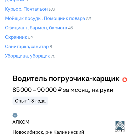
Курьер, Почтальон
183
Мойщик посуды, Помощник повара
23
Официант, бармен, бариста
45
Охранник
54
Санитарка/санитар
8
Уборщица, уборщик
70
Водитель погрузчика-карщик
85 000
–
90 000
₽
за месяц,
на руки
Опыт 1-3 года
АЛКОМ
Новосибирск, р-н Калининский